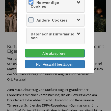
Notwendige
Cookies
Andere Cookies
Datenschutzinformatio
nen
Kurfürstlich genießen – Exotisch gewürzt und mit
Eigengeschmack
Alle akzeptieren
Vortrag, Genuss und Kultur: Der Förderkreis
Schlössergemeinschaft präsentiert gemeinsam mit Prof. Dr. Josef
Nur Auswahl bestätigen
Matzerath (TU Dresden) einen besonderen Nachmittag anlässlich
des 500. Geburtstags von Kurfürst Augusts von Sachsen
Ort: Festsaal
Zum 500. Geburtstag von Kurfürst August gratuliert der
Förderkreis mit einer Veranstaltung, die die Gewürzküche am
Dresdener Hof erlebbar macht. Umrahmt von Renaissance-
Tänzen der Schüler des DPFA-Regenbogen-Gymnasiums führt
Herr Prof. Dr. Josef Matzerath durch eine Verkostung die sichtbar