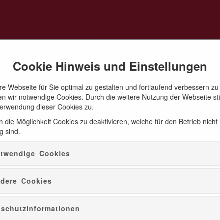
Cookie Hinweis und Einstellungen
e Webseite für Sie optimal zu gestalten und fortlaufend verbessern zu
n wir notwendige Cookies. Durch die weitere Nutzung der Webseite s
Verwendung dieser Cookies zu.
 die Möglichkeit Cookies zu deaktivieren, welche für den Betrieb nicht
g sind.
twendige Cookies
dere Cookies
Ferienangebote
In den
Ferien
wird Schloss Augustusburg zum Ort spannender En
schutzinformationen
Ferienaktionen erlebt ihr das Schloss auf eine neue Weise: Ob ihr