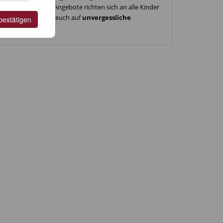
 aktiv werdet. Die Angebote richten sich an alle Kinder
 Angebote und freut euch auf
unvergessliche
bestätigen