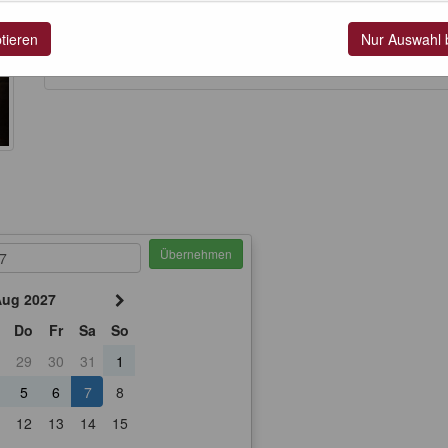
Geschichten hautnah
erlebt oder bei
Mitmachaktionen
selbst
von
6 bis 12 Jahren und Familien
. Werft einen Blick auf unsere
ptieren
Nur Auswahl 
Ferienmomente
voller Nervenkitzel und Spaß.
Übernehmen
ug 2027
Do
Fr
Sa
So
29
30
31
1
5
6
7
8
12
13
14
15