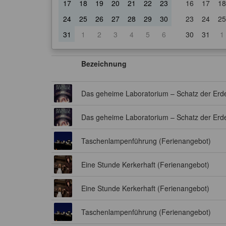
17
18
19
20
21
22
23
16
17
18
24
25
26
27
28
29
30
23
24
25
31
1
2
3
4
5
6
30
31
1
Bezeichnung
Das geheime Laboratorium – Schatz der Erd
Das geheime Laboratorium – Schatz der Erd
Taschenlampenführung (Ferienangebot)
Eine Stunde Kerkerhaft (Ferienangebot)
Eine Stunde Kerkerhaft (Ferienangebot)
Taschenlampenführung (Ferienangebot)