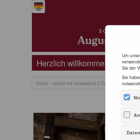
Um unser
verwende
Sie der 
Sie haben
notwendi
No
An
Daten